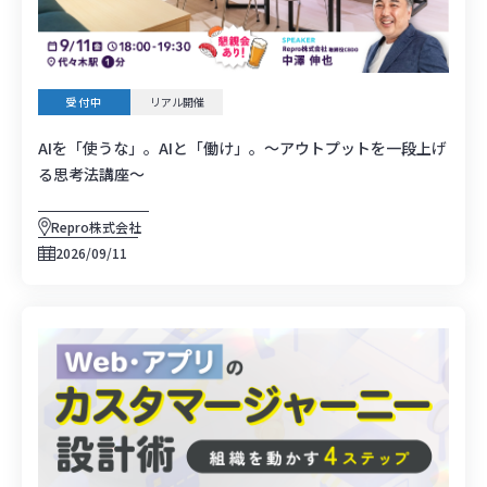
受付中
リアル開催
AIを「使うな」。AIと「働け」。〜アウトプットを一段上げ
る思考法講座〜
Repro株式会社
2026/09/11