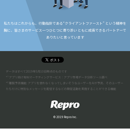
私たちはこれからも、行動指針である“クライアントファースト” という精神を
胸に、
皆さまのサービス一つひとつに寄り添い ともに成長できるパートナーで
ありたいと思っています
データはすべて2019年5月10日時点のものです
*¹ アプリ向け有料マーケティングサービス：アプリ市場データ分析ツール調べ
*² 離脱予測機能: アプリを使わなくなってしまいそうなユーザーをAIが予測、そのユーザー
たちだけに特別なメッセージを配信するなどの販促活動を実施することができる機能
© 2019 Repro Inc.