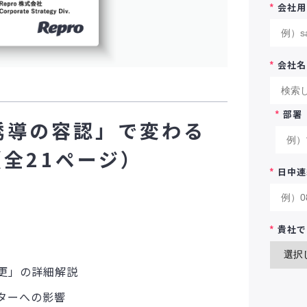
*
会社用
*
会社名
*
部署
済誘導の容認」で変わる
全21ページ）
*
日中連
*
貴社で
変更」の詳細解説
ケターへの影響