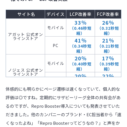
サイト名
デバイス
LCP改善率
FCP改善率
33％
26％
モバイル
（0.46秒短
（0.32秒短
縮）
縮）
アガット 公式オン
ラインストア
41％
21％
PC
（0.34秒短
（0.21秒短
縮）
縮）
20％
17％
モバイル
（0.40秒短
（0.39秒短
縮）
縮）
ノジェス 公式オン
ラインストア
20％
22％
PC
（0.35秒短
（0.46秒短
縮）
縮）
体感的にも明らかにページ遷移は速くなっていて、個人的な
29％
31％
評価は◎ですね。定期的にサザビーリーグ全体の共有会があ
モバイル
（0.35秒短
（0.50秒短
縮）
縮）
るのですが、Repro Booster導入についても発表させていた
ベルシオラ 公式オ
ンラインストア
45％
23％
だきました。他のカンパニーのブランド・EC担当者から「速
PC
（0.46秒短
（0.34秒短
縮）
縮）
くなったよね」「Repro Boosterってどうなの？」と声をか