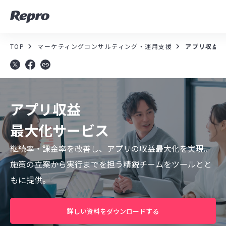
MAツール
表示速度改善
TOP
マーケティングコンサルティング・運用支援
アプリ収益最
コンサルティング
導入事例
アプリ収益
セミナー／イベント
最大化サービス
資料／コンテンツ
継続率・課金率を改善し、アプリの収益最大化を実現。
施策の立案から実行までを担う精鋭チームをツールとと
もに提供。
資料ダウンロード
詳しい資料をダウンロードする