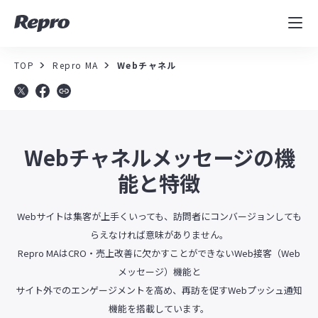
MAツール
表示速度改善
TOP
Repro MA
Webチャネル
コンサルティング
導入事例
Webチャネルメッセージの機
セミナー／イベント
能と特徴
資料／コンテンツ
Webサイトは集客が上手くいっても、訪問者にコンバージョンしても
らえなければ意味がありません。
Repro MAはCRO・売上改善に欠かすことができないWeb接客（Web
資料ダウンロード
料金・お問合せ
メッセージ）機能と
サイト外でのエンゲージメントを高め、再訪を促すWebプッシュ通知
機能を搭載しています。