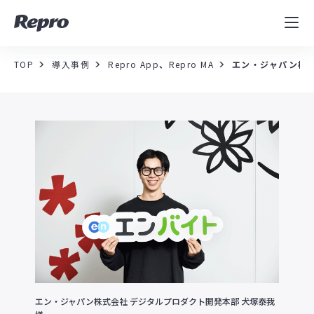
MAツール
表示速度改善
TOP
導入事例
Repro App
、
Repro MA
エン・ジャパン株
コンサルティング
導入事例
セミナー／イベント
資料／コンテンツ
資料ダウンロード
料金・お問合せ
エン・ジャパン株式会社 デジタルプロダクト開発本部 犬塚泰我