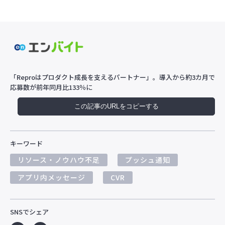
「Reproはプロダクト成長を支えるパートナー」。導入から約3カ月で
応募数が前年同月比133％に
この記事のURLをコピーする
キーワード
リソース・ノウハウ不足
プッシュ通知
アプリ内メッセージ
CVR
SNSでシェア