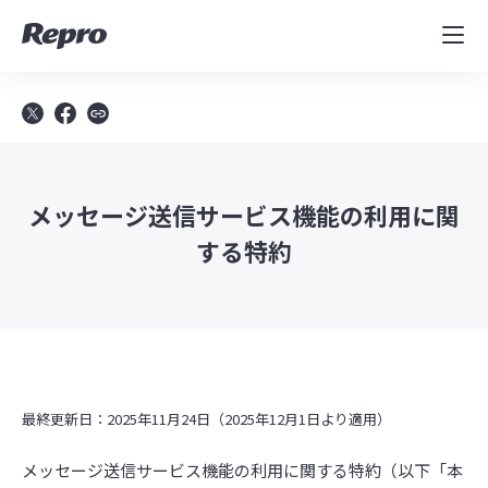
MAツール
表示速度改善
コンサルティング
導入事例
メッセージ送信サービス機能の利用に関
する特約
セミナー／イベント
資料／コンテンツ
資料ダウンロード
料金・お問合せ
最終更新日：2025年11月24日（2025年12月1日より適用）
メッセージ送信サービス機能の利用に関する特約（以下「本