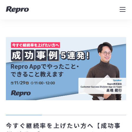
MAツール
表示速度改善
コンサルティング
導入事例
セミナー／イベント
資料／コンテンツ
資料ダウンロード
料金・お問合せ
今すぐ継続率を上げたい方へ【成功事