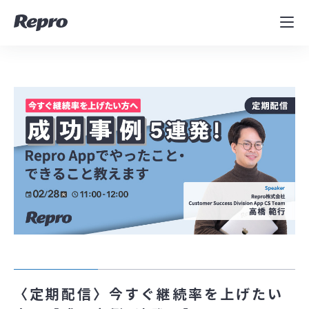
MAツール
表示速度改善
コンサルティング
導入事例
セミナー／イベント
資料／コンテンツ
資料ダウンロード
料金・お問合せ
〈定期配信〉今すぐ継続率を上げたい