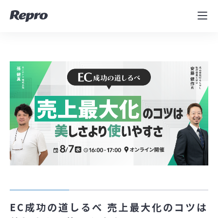
MAツール
表示速度改善
コンサルティング
導入事例
セミナー／イベント
資料／コンテンツ
資料ダウンロード
料金・お問合せ
EC成功の道しるべ 売上最大化のコツは