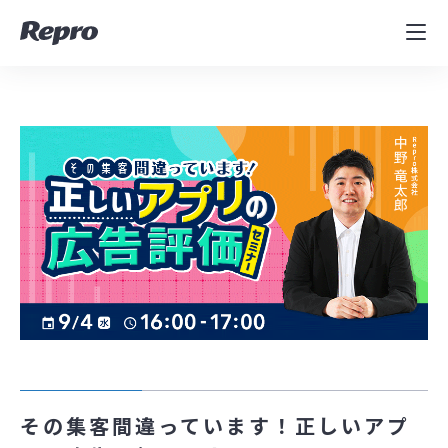
MAツール
表示速度改善
コンサルティング
導入事例
セミナー／イベント
資料／コンテンツ
資料ダウンロード
料金・お問合せ
その集客間違っています！正しいアプ