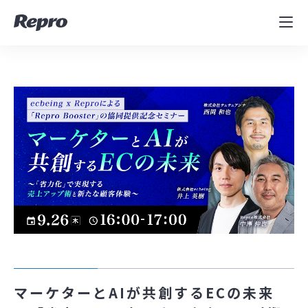
MAツール
表示速度改善
コンサルティング
導入事例
セミナー／イベント
資料／コンテンツ
資料ダウンロード
料金・お問合せ
マーケターとAIが共創するECの未来