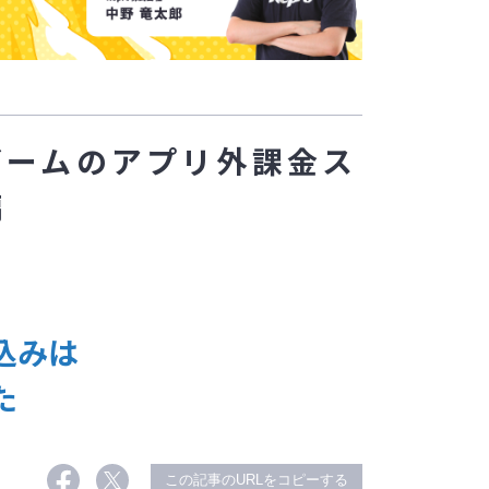
ゲームのアプリ外課金ス
編
込みは
た
この記事のURLをコピーする