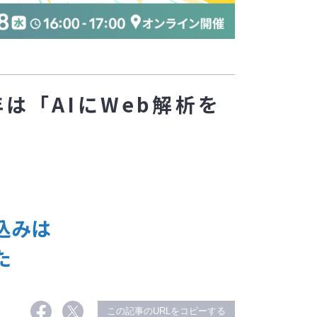
年は「AIにWeb解析を
込みは
た
この記事のURLをコピーする