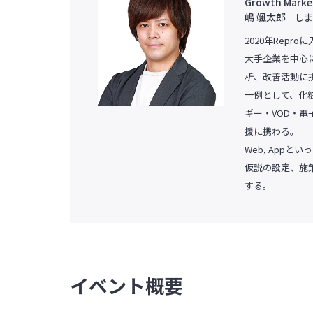
Growth Market
嶋 颯太郎
しま
2020年Repro
大手企業を中心に
析、改善活動に
一例として、化
ギー・VOD・
援に携わる。
Web, App
仮説の設定、施
する。
イベント概要