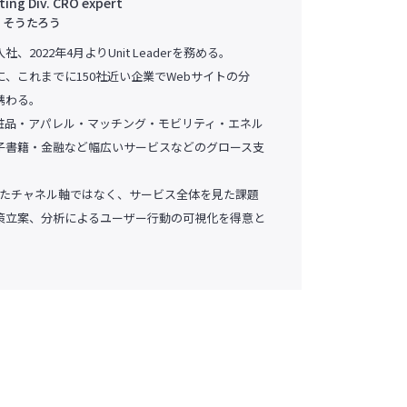
ing Div. CRO expert
 そうたろう
に入社、2022年4月よりUnit Leaderを務める。
、これまでに150社近い企業でWebサイトの分
携わる。
粧品・アパレル・マッチング・モビリティ・エネル
電子書籍・金融など幅広いサービスなどのグロース支
といったチャネル軸ではなく、サービス全体を見た課題
策立案、分析によるユーザー行動の可視化を得意と