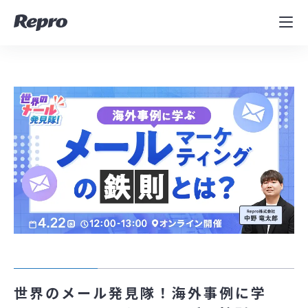
MAツール
表示速度改善
コンサルティング
導入事例
セミナー／イベント
資料／コンテンツ
資料ダウンロード
料金・お問合せ
世界のメール発見隊！海外事例に学