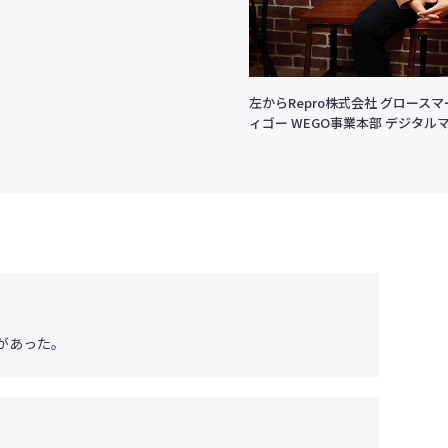
左からRepro株式会社 グロース
ィゴー WEGO事業本部 デジタル
題があった。