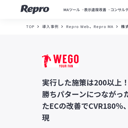
MAツール
表示速度改善
コンサル
TOP
導入事例
Repro Web
、
Repro MA
株
実行した施策は200以上
勝ちパターンにつながった
たECの改善でCVR180％、
現