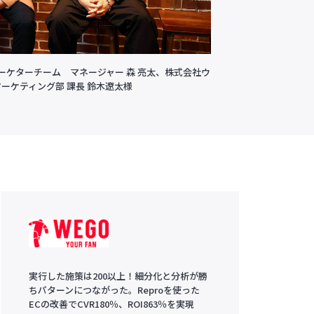
マーケターチーム マネージャー 森 亮太、株式会社ウ
マーケティング部 課長 鈴木遼太様
実行した施策は200以上！細分化と分析が勝
ちパターンにつながった。Reproを使った
ECの改善でCVR180％、ROI863％を実現