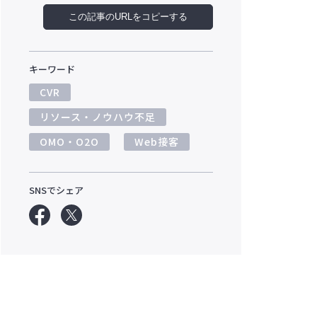
この記事のURLをコピーする
キーワード
CVR
リソース・ノウハウ不足
OMO・O2O
Web接客
SNSでシェア