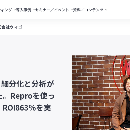
ティング
導入事例
セミナー／イベント
資料／コンテンツ
式会社ウィゴー
！細分化と分析が
。Reproを使っ
ROI863％を実