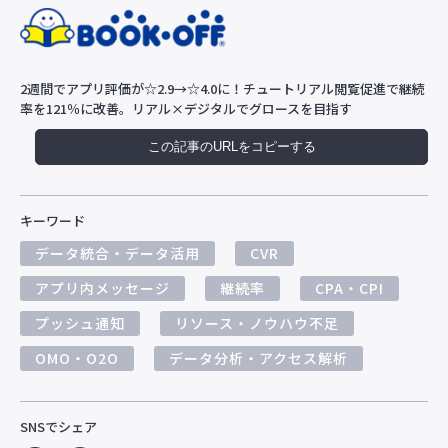
2週間でアプリ評価が☆2.9→☆4.0に！チュートリアル閲覧促進で継続
率を121％に改善。リアル×デジタルでグロースを目指す
この記事のURLをコピーする
キーワード
データ統合・データ活用
CVR
アプリ内メッセージ
継続率
CPA・CPI
プッシュ通知
リソース・ノウハウ不足
OMO・O2O
データ分析・アクセス解析
SNSでシェア