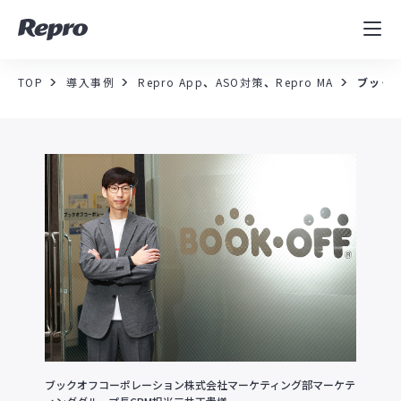
MAツール
表示速度改善
TOP
導入事例
Repro App
、
ASO対策
、
Repro MA
ブック
コンサルティング
導入事例
セミナー／イベント
資料／コンテンツ
資料ダウンロード
料金・お問合せ
ブックオフコーポレーション株式会社マーケティング部マーケテ