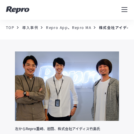
MAツール
表示速度改善
TOP
導入事例
Repro App
、
Repro MA
株式会社アイディ
コンサルティング
導入事例
セミナー／イベント
資料／コンテンツ
資料ダウンロード
料金・お問合せ
左からRepro重崎、岩田、株式会社アイディス竹島氏