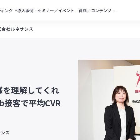
ティング
導入事例
セミナー／イベント
資料／コンテンツ
式会社ルネサンス
様を理解してくれ
b接客で平均CVR
サンス