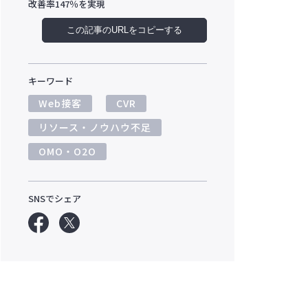
改善率147％を実現
この記事のURLをコピーする
キーワード
Web接客
CVR
リソース・ノウハウ不足
OMO・O2O
SNSでシェア