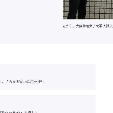
左から、大阪樟蔭女子大学 入試広
、さらなるWeb活用を検討
Repro Web」を導入！