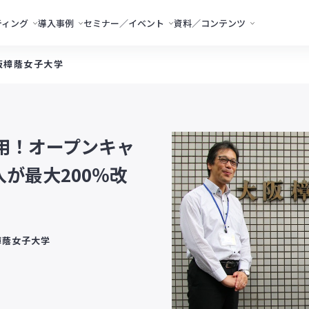
ティング
導入事例
セミナー／イベント
資料／コンテンツ
阪樟蔭女子大学
用！オープンキャ
が最大200％改
樟蔭女子大学