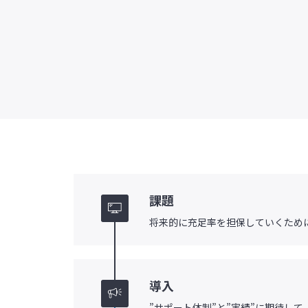
課題
将来的に充足率を担保していくために
導入
”サポート体制”と”実績”に期待して「