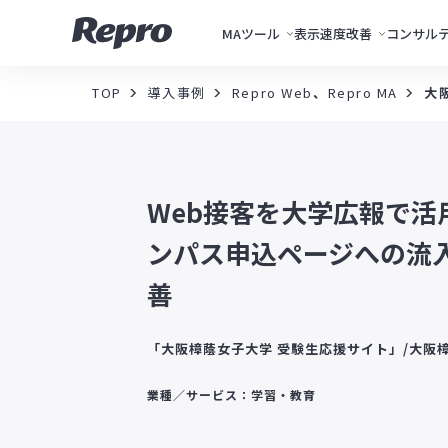
MAツール
表示速度改善
コンサル
TOP
導入事例
Repro Web
、
Repro MA
大
Web接客を大学広報で活
ンパス申込ページへの流入
善
「大阪樟蔭女子大学 受験生応援サイト」/大阪
業種／サービス：学習・教育