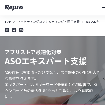
MAツール
表示速度改善
TOP
マーケティングコンサルティング・運用支援
ASOエキス
コンサルティング
導入事例
アプリストア最適化対策
セミナー／イベント
ASOエキスパート支援
資料／コンテンツ
ASO対策は検索流入だけでなく、広告施策のCPIにも大き
な影響を与えます。
エキスパートによるキーワード最適化とCVR改善で、ダ
資料ダウンロード
料金・お問合せ
ウンロード数の最大化を“もっと手軽に、より戦略的
に”。