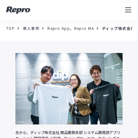
MAツール
表示速度改善
TOP
導入事例
Repro App
、
Repro MA
ディップ株式会社
コンサルティング
導入事例
セミナー／イベント
資料／コンテンツ
資料ダウンロード
料金・お問合せ
左から、ディップ株式会社 商品開発本部 システム開発部アプリ