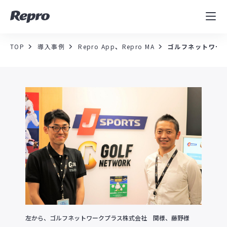
MAツール
表示速度改善
TOP
導入事例
Repro App
、
Repro MA
ゴルフネットワー
コンサルティング
導入事例
セミナー／イベント
資料／コンテンツ
資料ダウンロード
料金・お問合せ
左から、ゴルフネットワークプラス株式会社 関様、藤野様