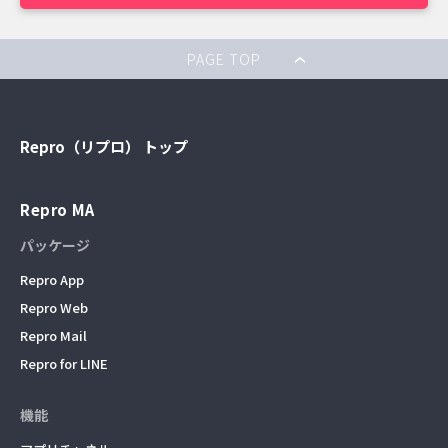
PAGE TOP
Repro（リプロ） トップ
Repro MA
パッケージ
Repro App
Repro Web
Repro Mail
Repro for LINE
機能