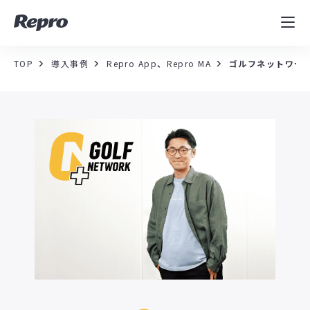
MAツール
表示速度改善
TOP
導入事例
Repro App
、
Repro MA
ゴルフネットワー
コンサルティング
導入事例
セミナー／イベント
資料／コンテンツ
資料ダウンロード
料金・お問合せ