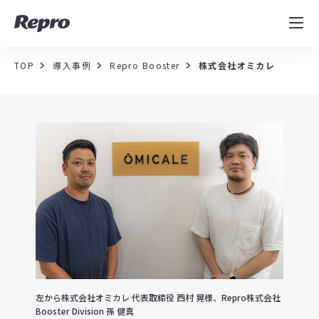
MAツール
表示速度改善
TOP
導入事例
Repro Booster
株式会社オミカレ
コンサルティング
導入事例
セミナー／イベント
資料／コンテンツ
資料ダウンロード
料金・お問合せ
左から株式会社オミカレ 代表取締役 西村 晃様、Repro株式会社
Booster Division 孫 健真