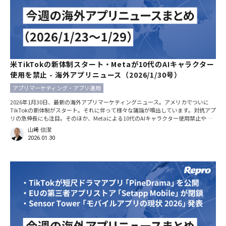
米TikTokの新体制スタート・Metaが10代のAIキャラクター
使用を禁止 - 海外アプリニュース（2026/1/30号）
アプリマーケティング・アプリ運用
2026年1月30日、最新の海外アプリマーケティングニュース。アメリカでついに
TikTokの新体制がスタート。それに伴って様々な議論が噴出しています。対抗アプ
リの急伸長にも注目。そのほか、Metaによる10代のAIキャラクター使用禁止や
「Apple Ads」の新広告枠についても紹介します。 ※本記事における日時の記載
山﨑 信潔
は、特別な断りがない限りすべて現地時間です。 アメリカのTikTok運営が新体制
2026.01.30
へ。プライバシー懸念と大規模障害 2026年1月23日、TikTok USDS Joint Venture