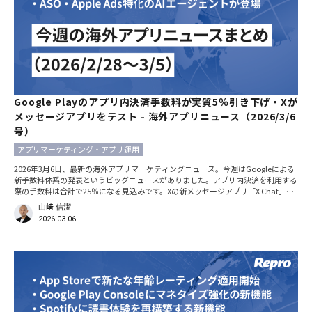
Google Playのアプリ内決済手数料が実質5％引き下げ・Xが
メッセージアプリをテスト - 海外アプリニュース（2026/3/6
号）
アプリマーケティング・アプリ運用
2026年3月6日、最新の海外アプリマーケティングニュース。今週はGoogleによる
新手数料体系の発表というビッグニュースがありました。アプリ内決済を利用する
際の手数料は合計で25％になる見込みです。Xの新メッセージアプリ「X Chat」の
テストや、ASO（アプリストア最適化）とApple Adsに特化したAIエージェントに
山﨑 信潔
関する情報も紹介。 ※本記事における日時の記載は、特別な断りがない限りすべ
2026.03.06
て現地時間です。 Googleが新手数料体系を発表。アプリ内決済の手数料を実質5％
引き下げ