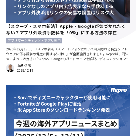
【スクープ・スマホ新法】Apple・Googleが気づかれたく
ない？アプリ外決済手数料を「0％」にする方法の存在
アプリマーケティング・アプリ運用
2025年12月18日、「スマホ新法（スマートフォンにおいて利用される特定ソフト
ウェアに係る競争の促進に関する法律）」が全面施行されました。Reproは、同法
律によって改定されたApple、Googleのガイドラインを解説、ディスカッションす
るイベントを即日で実施。
山﨑 信潔
2025.12.19