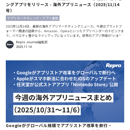
ングアプリをリリース - 海外アプリニュース（2025/11/14
号）
アプリマーケティング・アプリ運用
2025年11月14日、最新の海外アプリマーケティングニュース。今週はプラットフ
ォーマー関連の話題から、Amazon、Operaといったアプリベンダーのトピックま
で、バラエティ豊かなラインアップになっています。世界のアプリ市場の“いま”を
知るためにぜひチェックしてください。 ※本記事における日時の記載は、特別な
Repro Journal編集部
断りがない限りすべて現地時間です。 Googleが「過度の部分的なwake lock」を
2025.11.14
主な指標として採用。ASO対策に影響 2025年11月10日、Googleが「過度の部分的
なwake
Googleがグローバル規模でアプリストア改革を断行・