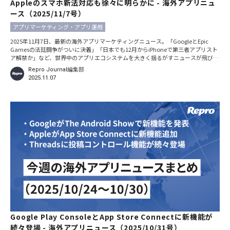
Appleのスマホ新法対応も徐々に明らかに - 海外アプリニュ
ース（2025/11/7号）
アプリマーケティング・アプリ運用
2025年11月7日、最新の海外アプリマーケティングニュース。「GoogleとEpic
Gamesの法廷闘争がついに決着」「日本でも12月からiPhoneで第三者アプリスト
ア解禁か」など、世界中のアプリエコシステムを大きく揺るがすニュースが飛び込
んできています。アプリビジネスに間違いなく大きな影響を及ぼす話題ばかりなの
Repro Journal編集部
で、必ずチェックしましょう。 ※本記事における日時の記載は、特別な断りがない
2025.11.07
限りすべて現地時間です。 GoogleがEpic Gamesとの和解へ。アプリストア改革が
世界中で急進する
Google Play ConsoleとApp Store Connectに新機能が
続々登場 - 海外アプリニュース（2025/10/31号）