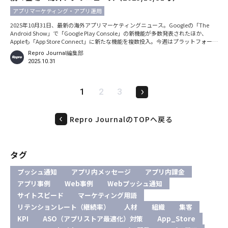
アプリマーケティング・アプリ運用
2025年10月31日、最新の海外アプリマーケティングニュース。Googleの「The
Android Show」で「Google Play Console」の新機能が多数発表されたほか、
Appleも「App Store Connect」に新たな機能を複数投入。今週はプラットフォーマ
ーからの発信が多い1週間でした。急伸する「Threads」の新機能追加も取り上げ
Repro Journal編集部
ています。 ※本記事における日時の記載は、特別な断りがない限りすべて現地時間
2025.10.31
です。 GoogleがThe Android
1
2
3
Repro JournalのTOPへ戻る
タグ
プッシュ通知
アプリ内メッセージ
アプリ内課金
アプリ事例
Web事例
Webプッシュ通知
サイトスピード
マーケティング用語
リテンションレート（継続率）
人材
組織
集客
KPI
ASO（アプリストア最適化）対策
App_Store