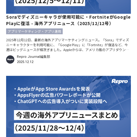
Soraでディズニーキャラが使用可能に・FortniteがGoogle
Playに復活 - 海外アプリニュース（2025/12/12号）
アプリマーケティング・アプリ運用
2025年12月12日、最新の海外アプリマーケティングニュース。「Sora」でディズ
ニーキャラクターを利用可能に、「Google Play」に「Fortnite」が復活など、今
週はビッグニュースが相次ぎました。Appleからは、アメリカ版のアプリダウンロ
ードランキングが発表されています。 ※本記事における日時の記載は、特別な断り
Repro Journal編集部
がない限りすべて現地時間です。 OpenAIとディズニーがパートナー契約。
2025.12.12
「Sora」動画でキャラクター使用可能に