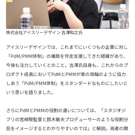
株式会社アイスリーデザイン 吉澤和之氏
アイスリーデザインでは、これまでにいくつもの企業に対し
「
PdM/PMM
体制」の構築を伴走支援してきた経緯があり、
今後も注力していくとのこと。吉澤氏自身も、これからのプ
ロダクト成長において
PdM
と
PMM
が車の両輪のように協力
しあう「
PdM/PMM
体制」をスタンダードなものにしたいと
いう思いを語りました。
さらにPdM
と
PMM
の役割の違いについては、「スタジオジ
ブリの宮崎駿監督と鈴木敏夫プロデューサーのような役割分
担をイメージするとわかりやすいのでは」と解説。両者の関