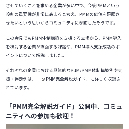
させていくことを求める企業が多い中で、今後
PMM
という
役割の重要性が非常に高まると考え、
PMM
の価値を飛躍さ
せたいという思いからコミュニティに参画したそうです。
この会見でも
PMM体制構築
を支援する立場から、
PMM
導入
を検討する企業が直面する課題や、
PMM
導入支援成功のポ
イントについて解説しました。
それぞれの企業における具体的なPdM/PMM体制構築例や支
援・伴走例は、「
PMM完全解説ガイド
」に詳しく収録さ
れています。
「PMM完全解説ガイド」公開中、コミュ
ニティへの参加も歓迎！