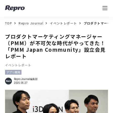
MAツール
表示速度改善
TOP
Repro Journal
イベントレポート
プロダクトマーケテ
コンサルティング
プロダクトマーケティングマネージャー
（PMM）が不可欠な時代がやってきた！
導入事例
「PMM Japan Community」設立会見
レポート
セミナー／イベント
イベントレポート
アプリ開発
資料／コンテンツ
Repro Journal編集部
2025.05.27
資料ダウンロード
料金・お問合せ