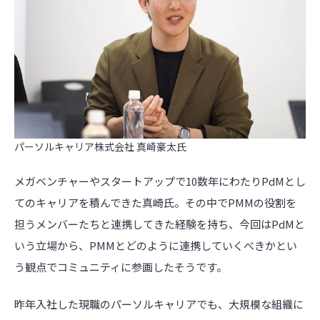
パーソルキャリア株式会社 真崎豪太氏
メガベンチャーやスタートアップで
10
数年にわたり
PdM
とし
てのキャリアを積んできた真崎氏。その中で
PMM
の役割を
担うメンバーたちと連携してきた経験を持ち、今回は
PdM
と
いう立場から、
PMM
とどのように連携していくべきかとい
う観点でコミュニティに参画したそうです。
昨年入社した現職のパーソルキャリアでも、大規模な組織に