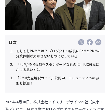
目次
そもそもPMMとは？ プロダクトの成長にPdMとPMMの
分業体制が欠かせないものになっている
「PdM/PMM体制をスタンダードなものに」PJC設立に
かける思いとは
「PMM完全解説ガイド」公開中、コミュニティへの参
加も歓迎！
2025
年
4
月
30
日、株式会社アイスリーデザイン本社（東京・
港区）にて、日本企業におけるプロダクトマーケティングマ