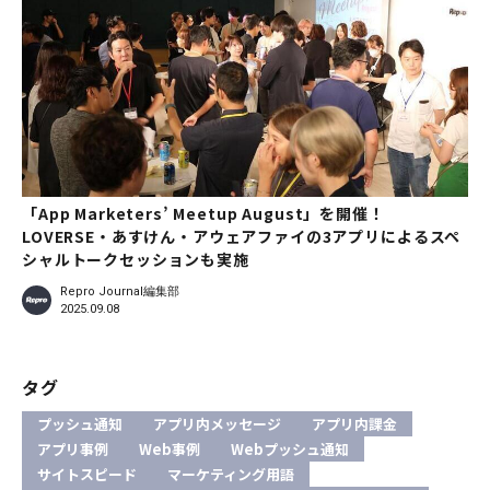
「App Marketers’ Meetup August」を開催！
LOVERSE・あすけん・アウェアファイの3アプリによるスペ
シャルトークセッションも実施
Repro Journal編集部
2025.09.08
タグ
プッシュ通知
アプリ内メッセージ
アプリ内課金
アプリ事例
Web事例
Webプッシュ通知
サイトスピード
マーケティング用語