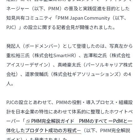
ネージャー（以下、
PMM
）の普及と実践促進を目的とした
知見共有コミュニティ「
PMM Japan Community
（以下、
PJC
）」の設立に関する記者会見が開催されました。
発起人（ボードメンバー）として登壇したのは、写真左から
重松裕三氏（株式会社SmartHR）、吉澤和之氏（株式会社
アイスリーデザイン）、真崎豪太氏（パーソルキャリア株式
会社）、道家俊輔氏（株式会社ギアソリューションズ）の4
人。
PJCの設立とあわせて、PMMの役割・導入プロセス・組織設
計を日本企業の特性にあわせて体系的に整理したホワイトペ
ーパー「
PMM完全解説ガイド PMMのすべて ーPdMと一
体化したプロダクト成功の方程式－
（以下、PMM完全解説
ガイド）」も発表されました。