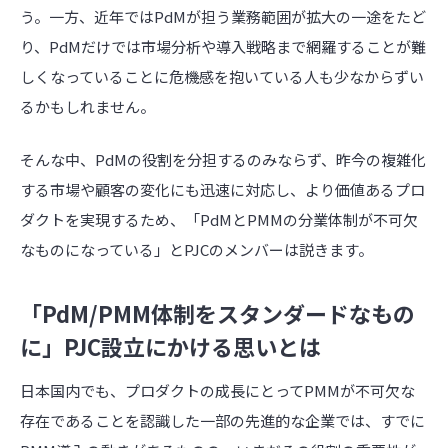
う。一方、近年では
PdM
が担う業務範囲が拡大の一途をたど
り、
PdM
だけでは市場分析や導入戦略まで網羅することが難
しくなっていることに危機感を抱いている人も少なからずい
るかもしれません。
そんな中、
PdM
の役割を分担するのみならず、昨今の複雑化
する市場や顧客の変化にも迅速に対応し、より価値あるプロ
ダクトを実現するため、「
PdM
と
PMM
の分業体制が不可欠
なものになっている」と
PJC
のメンバーは説きます。
「
PdM/PMM
体制をスタンダードなもの
に」PJC設立にかける思いとは
日本国内でも、プロダクトの成長にとって
PMM
が不可欠な
存在であることを認識した一部の先進的な企業では、すでに