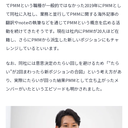
て
PMM
という職種が一般的ではなかった
2019
年に
PMM
とし
て同社に入社し、業務と並行して
PMM
に関する海外記事の
翻訳や
note
の執筆などを通じて
PMMという概念
を広める活
動を続けてきたそうです。現在は社内に
PMM
が
20
人ほど在
籍し、さらに
PMM
から派生した新しいポジションにもチャ
レンジしているといいます。
なお、同社には意思決定のたらい回しを避けるため「“たら
い”が2回まわったら新ポジションの合図」という考え方があ
り、実際にたらいが回った結果PMMとして立ち上がったメ
ンバーがいたというエピソードも明かされました。