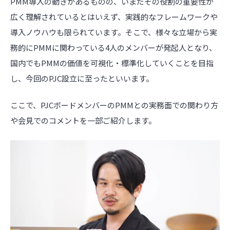
PMM
導入の動きがあるものの、いまだその役割の重要性が
広く理解されているとはいえず、実践的なフレームワークや
導入ノウハウも限られています。
そこで、様々な立場から実
務的に
PMM
に関わっている
4
人のメンバーが発起人となり、
国内でも
PMM
の価値を可視化・標準化していくことを目指
し、今回の
PJC
設立に至ったといいます。
ここで、PJCボードメンバーのPMMとの実務面での関わり方
や会見でのコメントを一部ご紹介します。