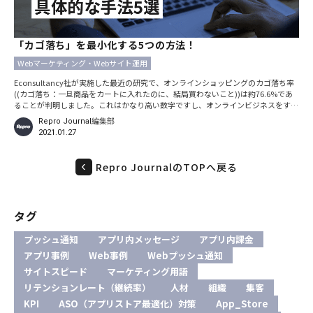
「カゴ落ち」を最小化する5つの方法！
Webマーケティング・Webサイト運用
Econsultancy社が実施した最近の研究で、オンラインショッピングのカゴ落ち率
((カゴ落ち：一旦商品をカートに入れたのに、結局買わないこと))は約76.6%であ
ることが判明しました。これはかなり高い数字ですし、オンラインビジネスをする
企業にとって収入の機会の損失であるとされ、BI Intelligence社によればその規模
Repro Journal編集部
は年間4兆ドルになります。これが由々しきことであると強く思われる理由は、そ
2021.01.27
の63%にあたる相当な部分が改善可能であると考えられているからです。
Repro JournalのTOPへ戻る
タグ
プッシュ通知
アプリ内メッセージ
アプリ内課金
アプリ事例
Web事例
Webプッシュ通知
サイトスピード
マーケティング用語
リテンションレート（継続率）
人材
組織
集客
KPI
ASO（アプリストア最適化）対策
App_Store