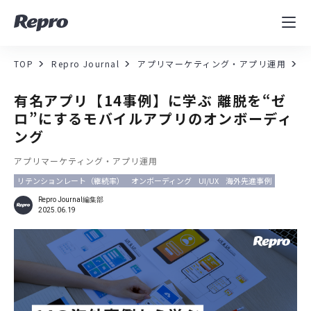
MAツール
表示速度改善
TOP
Repro Journal
アプリマーケティング・アプリ運用
コンサルティング
有名アプリ【14事例】に学ぶ 離脱を“ゼ
ロ”にするモバイルアプリのオンボーディ
導入事例
ング
アプリマーケティング・アプリ運用
セミナー／イベント
リテンションレート（継続率）
オンボーディング
UI/UX
海外先進事例
資料／コンテンツ
Repro Journal編集部
2025.06.19
資料ダウンロード
料金・お問合せ