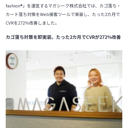
fashion®︎」を運営するマガシーク株式会社では、カゴ落ち・
カート落ち対策をWeb接客ツールで実装し、たった2カ月で
CVRを272％改善しました。
カゴ落ち対策を即実装。たった2カ月でCVRが272％改善