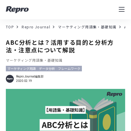
MAツール
表示速度改善
TOP
Repro Journal
マーケティング用語集・基礎知識
A
コンサルティング
ABC分析とは？活用する目的と分析方
法・注意点について解説
導入事例
マーケティング用語集・基礎知識
マーケティング用語
データ分析
フレームワーク
セミナー／イベント
Repro Journal編集部
2020.02.19
資料／コンテンツ
資料ダウンロード
料金・お問合せ