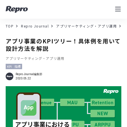
MAツール
表示速度改善
TOP
Repro Journal
アプリマーケティング・アプリ運用
コンサルティング
アプリ事業のKPIツリー！具体例を用いて
設計方法を解説
導入事例
アプリマーケティング・アプリ運用
KPI
指標
セミナー／イベント
Repro Journal編集部
2020.05.22
資料／コンテンツ
資料ダウンロード
料金・お問合せ