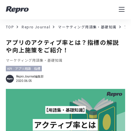
MAツール
表示速度改善
TOP
Repro Journal
マーケティング用語集・基礎知識
ア
コンサルティング
アプリのアクティブ率とは？指標の解説
や向上施策をご紹介！
導入事例
マーケティング用語集・基礎知識
KPI
アプリ用語
指標
セミナー／イベント
Repro Journal編集部
2020.06.05
資料／コンテンツ
資料ダウンロード
料金・お問合せ