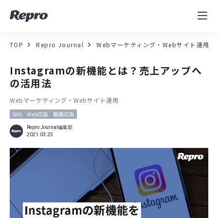
MAツール
表示速度改善
TOP
Repro Journal
Webマーケティング・Webサイト運用
コンサルティング
Instagramの新機能とは？売上アップへ
の活用法
導入事例
Webマーケティング・Webサイト運用
SNS
Web広告
動画広告
セミナー／イベント
Repro Journal編集部
2021.03.25
資料／コンテンツ
資料ダウンロード
料金・お問合せ