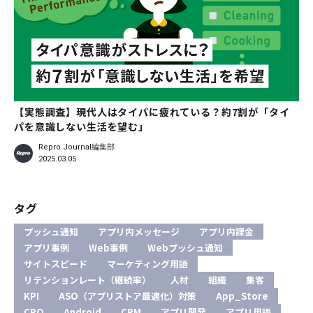
【実態調査】現代人はタイパに疲れている？約7割が「タイ
パを意識しない生活を望む」
Repro Journal編集部
2025.03.05
タグ
プッシュ通知
アプリ内メッセージ
アプリ内課金
アプリ事例
Web事例
Webプッシュ通知
サイトスピード
マーケティング用語
リテンションレート（継続率）
人材
組織
集客
KPI
ASO（アプリストア最適化）対策
App_Store
CRO
Android
CRM
アプリ開発
アプリ用語