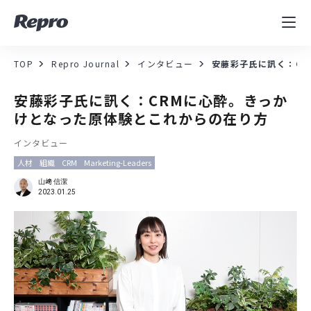
MAツール
表示速度改善
TOP
Repro Journal
インタビュー
安藤彩子氏に訊く：C
コンサルティング
安藤彩子氏に訊く：CRMに心酔。きっか
けとなった原体験とこれからの在り方
導入事例
インタビュー
人材
組織
CRM
Marketing-Leaders
セミナー／イベント
山﨑 信潔
2023.01.25
資料／コンテンツ
資料ダウンロード
料金・お問合せ