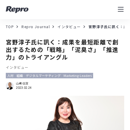
MAツール
表示速度改善
TOP
Repro Journal
インタビュー
宮野淳子氏に訊く：成
コンサルティング
宮野淳子氏に訊く：成果を最短距離で創
出するための「戦略」「泥臭さ」「推進
導入事例
力」のトライアングル
インタビュー
セミナー／イベント
人材
組織
デジタルマーケティング
Marketing-Leaders
資料／コンテンツ
山﨑 信潔
2023.02.24
資料ダウンロード
料金・お問合せ