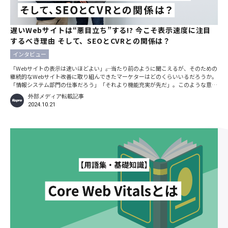
遅いWebサイトは“悪目立ち”する!? 今こそ表示速度に注目
するべき理由 そして、SEOとCVRとの関係は？
インタビュー
「Webサイトの表示は速いほどよい」――。当たり前のように聞こえるが、そのための
継続的なWebサイト改善に取り組んできたマーケターはどのくらいいるだろうか。
「情報システム部門の仕事だろう」「それより機能充実が先だ」。このような意識
が先行し、表示速度の改善に手付かずの企業は多いはずだ。しかし今、顧客体験向
外部メディア転載記事
上に向けたWebサイトの表示速度の重要性があらためて指摘されている。背景や改
2024.10.21
善に向けた具体策について、WebマーケティングとWebサイトの表示速度に造詣の
深いアイデアマンズの宮永 邦彦氏、Reproの孫