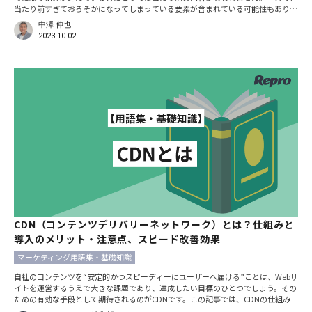
当たり前すぎておろそかになってしまっている要素が含まれている可能性もありま
す。 「売り上げ向上を実現できているECサイトが鉄板で取り組んでいる、本当に
中澤 伸也
成果が上がる方法とは何なのか」。私が20年にわたってECサイトに携わってきた
2023.10.02
経験を基に書いていきます。 2020年以降、EC市場は大きく成長したが……
CDN（コンテンツデリバリーネットワーク）とは？仕組みと
導入のメリット・注意点、スピード改善効果
マーケティング用語集・基礎知識
自社のコンテンツを“安定的かつスピーディーにユーザーへ届ける”ことは、Webサ
イトを運営するうえで大きな課題であり、達成したい目標のひとつでしょう。その
ための有効な手段として期待されるのがCDNです。この記事では、CDNの仕組みに
ついて図解を基に解説するとともに、CDN導入によって得られるサイト運営上のメ