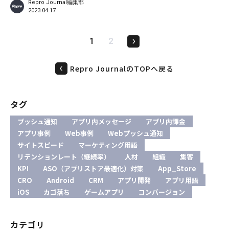
Repro Journal編集部
リットや期待されるWebマーケティング上の成果について、独自の調査結果を踏ま
2023.04.17
えて紹介します。 CDN（コンテンツデリバリーネットワーク）とは CDNとは
「Content Delivery
1
2
Repro JournalのTOPへ戻る
タグ
プッシュ通知
アプリ内メッセージ
アプリ内課金
アプリ事例
Web事例
Webプッシュ通知
サイトスピード
マーケティング用語
リテンションレート（継続率）
人材
組織
集客
KPI
ASO（アプリストア最適化）対策
App_Store
CRO
Android
CRM
アプリ開発
アプリ用語
iOS
カゴ落ち
ゲームアプリ
コンバージョン
カテゴリ