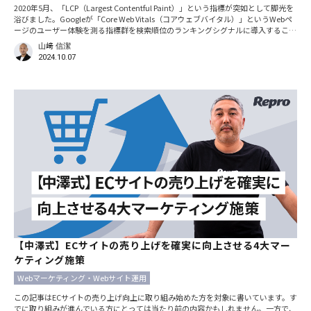
2020年5月、「LCP（Largest Contentful Paint）」という指標が突如として脚光を
浴びました。Googleが「Core Web Vitals（コアウェブバイタル）」というWebペ
ージのユーザー体験を測る指標群を検索順位のランキングシグナルに導入すること
を発表し、Core Web VitalsにはLCPが含まれているからです。
山﨑 信潔
2024.10.07
【中澤式】ECサイトの売り上げを確実に向上させる4大マー
ケティング施策
Webマーケティング・Webサイト運用
この記事はECサイトの売り上げ向上に取り組み始めた方を対象に書いています。す
でに取り組みが進んでいる方にとっては当たり前の内容かもしれません。一方で、