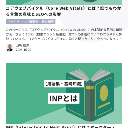
コアウェブバイタル（Core Web Vitals）とは？誰でもわか
る言葉の意味とSEOへの影響
マーケティング用語集・基礎知識
このページでは「コアウェブバイタル（Core Web Vitals）」の本質的な意味と確認
方法、さらにはSEO（検索エンジン最適化）対策への影響についてわかりやすく解
説しています。 コアウェブバイタルがSEOに効くと聞きかじり、やっきになって改
善に取り組んでいる人もいるかもしれません。しかし、コアウェブバイタルはあく
山﨑 信潔
までユーザー体験を数値化した指標です。目的を誤らないことが、Webサイトの改
2024.10.09
善、ひいては検索順位の上昇に繋がります。 サイト表示速度の現状を競合と比較し
てプロが診断！
INP（Interaction to Next Paint）とは？マーケター・