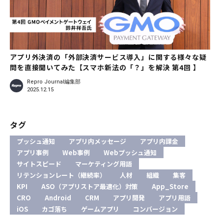
アプリ外決済の「外部決済サービス導入」に関する様々な疑
問を直接聞いてみた【スマホ新法の「？」を解決 第4回 】
Repro Journal編集部
2025.12.15
タグ
プッシュ通知
アプリ内メッセージ
アプリ内課金
アプリ事例
Web事例
Webプッシュ通知
サイトスピード
マーケティング用語
リテンションレート（継続率）
人材
組織
集客
KPI
ASO（アプリストア最適化）対策
App_Store
CRO
Android
CRM
アプリ開発
アプリ用語
iOS
カゴ落ち
ゲームアプリ
コンバージョン