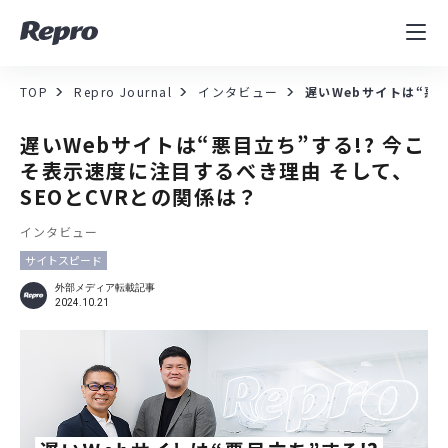
MAツール
表示速度改善
TOP
Repro Journal
インタビュー
遅いWebサイトは“悪
コンサルティング
遅いWebサイトは“悪目立ち”する!? 今こ
そ表示速度に注目するべき理由 そして、
導入事例
SEOとCVRとの関係は？
インタビュー
セミナー／イベント
サイトスピード
資料／コンテンツ
外部メディア転載記事
2024.10.21
資料ダウンロード
料金・お問合せ