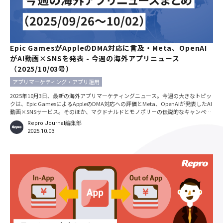
Epic GamesがAppleのDMA対応に言及・Meta、OpenAI
がAI動画×SNSを発表 - 今週の海外アプリニュース
（2025/10/03号）
アプリマーケティング・アプリ運用
2025年10月3日、最新の海外アプリマーケティングニュース。今週の大きなトピッ
クは、Epic GamesによるAppleのDMA対応への評価とMeta、OpenAIが発表したAI
動画×SNSサービス。そのほか、マクドナルドとモノポリーの伝説的なキャンペー
ン復活のニュースも紹介しています。 ※本記事における日時の記載は、特別な断り
Repro Journal編集部
がない限りすべて現地時間です。 Epic GamesがDMAの成果に言及。Web経由イン
2025.10.03
ストールの離脱率が約6割改善 2025年10月1日、Epic