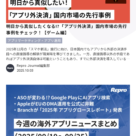
明日から真似したくなる!?「アプリ外決済」国内市場の先行
事例をチェック！【ゲーム編】
アプリマーケティング・アプリ運用
2025年12月の「スマホ新法」施行に向け、日本国内でもアプリから外部の決済手
段への直接誘導の解禁が現実味を帯びてきました。一方、直接誘導以外の手段であ
ればアプリ外決済自体は可能ということもあり、すでに外部決済を導入しているア
プリは日本国内でも増加しているようです。そこで今回は、日本国内のアプリマー
Repro Journal編集部
ケットにおけるアプリ外決済先行事例の中から、今後アプリ外決済の導入を考えて
2025.10.03
いる事業者にとっても明日から真似したくなるヒントになりそうな、3つのゲーム
アプリの試みについてご紹介します。