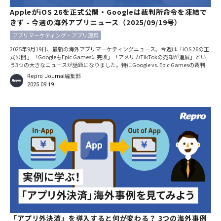
AppleがiOS 26を正式公開・Googleは裁判所命令を凍結で
きず - 今週の海外アプリニュース（2025/09/19号）
アプリマーケティング・アプリ運用
2025年9月19日、最新の海外アプリマーケティングニュース。今週は「iOS 26の正
式公開 」「GoogleもEpic Gamesに完敗」「アメリカTikTokの売却が進展」とい
う3つの大きなニュースが話題になりました。特にGoogle vs. Epic Gamesの裁判に
おける、命令凍結の棄却はアプリエコシステムに大きな変革をもたらしそうです。
Repro Journal編集部
※本記事における日時の記載は、特別な断りがない限りすべて現地時間です。
2025.09.19
AppleがiOS 26を正式公開。通知の視認性は？ATFPデフォルト化は？
「アプリ外決済」を導入すると何が変わる？ 3つの海外事例