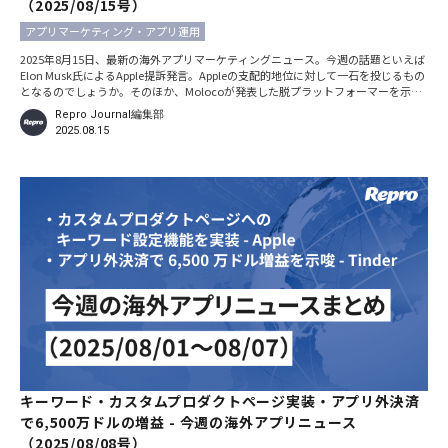
（2025/08/15号）
アプリマーケティング・アプリ運用
2025年8月15日、最新の海外アプリマーケティングニュース。今週の話題といえば
Elon Musk氏によるApple提訴発言。Appleの支配的地位に対して一石を投じるもの
となるのでしょうか。そのほか、Molocoが発表した脱プラットフォーマーを示唆
する広告関連調査、アプリ外決済支援ベンダーの大型資金調達など今週も盛りだく
Repro Journal編集部
さんです。 ※本記事での日時の記載は、特別な断りがない限りすべて現地時間で
2025.08.15
す。 Elon MuskがApp Store掲載基準について法的措置を示唆。Appleは公平性を表
明 -
キーワード・カスタムプロダクトページ実装・アプリ外決済
で6,500万ドルの増益 - 今週の海外アプリニュース
（2025/08/08号）