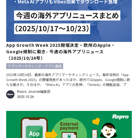
App Growth Week 2025開催決定・欧州のApple・
Google規制に動き- 今週の海外アプリニュース
（2025/10/24号）
アプリマーケティング・アプリ運用
2025年10月24日、最新の海外アプリマーケティングニュース。毎年恒例の「App
Growth Week 2025」の開催発表があったほか、欧州ではApple、Google規制に新
たな動きが。そのほか、「Meta AI」アプリの急伸、「Airbnb」の機能追加、プラ
イバシー消費者調査などのトレンド情報をお届けします。 ※本記事における日時の
Repro Journal編集部
記載は、特別な断りがない限りすべて現地時間です。 SplitMetricsが「App Growth
2025.10.24
Week 2025」の11月開催を発表