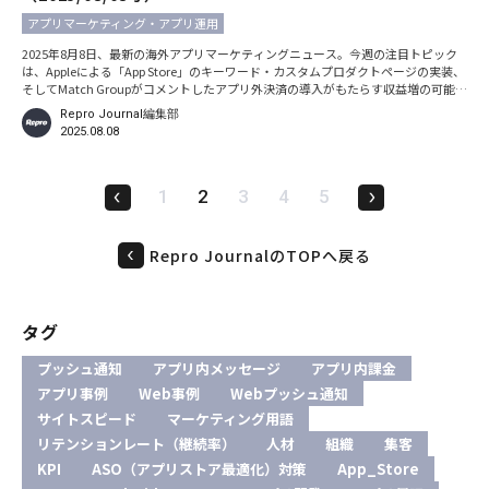
アプリマーケティング・アプリ運用
2025年8月8日、最新の海外アプリマーケティングニュース。今週の注目トピック
は、Appleによる「App Store」のキーワード・カスタムプロダクトページの実装、
そしてMatch Groupがコメントしたアプリ外決済の導入がもたらす収益増の可能性
です。いずれも即検討、即アクションが可能なニュースなので、しっかりとチェッ
Repro Journal編集部
クしておきましょう。 ※本記事での日時の記載は、特別な断りがない限りすべて現
2025.08.08
地時間です。 App Store カスタムプロダクトページのキーワード設定機能を公開 -
Apple
1
2
3
4
5
Repro JournalのTOPへ戻る
タグ
プッシュ通知
アプリ内メッセージ
アプリ内課金
アプリ事例
Web事例
Webプッシュ通知
サイトスピード
マーケティング用語
リテンションレート（継続率）
人材
組織
集客
KPI
ASO（アプリストア最適化）対策
App_Store