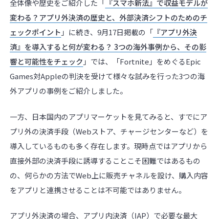
全体像や歴史をご紹介した「
『スマホ新法』で収益モデルが
変わる？アプリ外決済の歴史と、外部決済シフトのためのチ
ェックポイント
」に続き、9月17日掲載の「
『アプリ外決
済』を導入すると何が変わる？ 3つの海外事例から、その影
響と可能性をチェック
」では、「Fortnite」をめぐるEpic
Games対Appleの判決を受けて様々な試みを行った3つの海
外アプリの事例をご紹介しました。
一方、日本国内のアプリマーケットを見てみると、すでにア
プリ外の決済手段（Webストア、チャージセンターなど）を
導入しているものも多く存在します。現時点ではアプリから
直接外部の決済手段に誘導することこそ困難ではあるもの
の、何らかの方法でWeb上に販売チャネルを設け、購入内容
をアプリと連携させることは不可能ではありません。
アプリ外決済の場合、アプリ内決済（IAP）で必要な最大