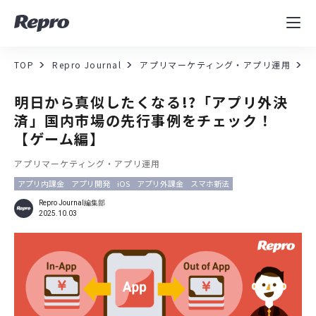
MAツール
表示速度改善
TOP
Repro Journal
アプリマーケティング・アプリ運用
コンサルティング
明日から真似したくなる!?「アプリ外決
済」国内市場の先行事例をチェック！
導入事例
【ゲーム編】
アプリマーケティング・アプリ運用
セミナー／イベント
アプリ内課金
アプリ開発
iOS
アプリ外課金
スマホ新法
資料／コンテンツ
Repro Journal編集部
2025.10.03
資料ダウンロード
料金・お問合せ