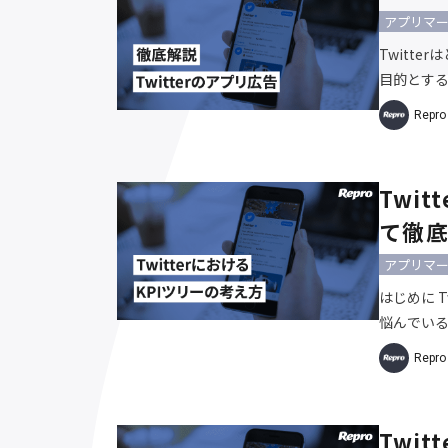
アプリマ
Twitt
目的とす
リースされ
Repr
にとって
Faceb
るのであれ
Twi
点がいくつ
て徹
アプリマ
はじめに 
悩んでい
る方へ。何
Repr
か明確にな
のノウハウを
で実践し、
Twi
めの3つの