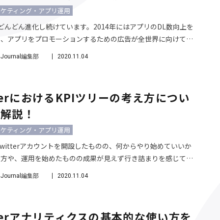
ーケティング・アプリ運用
erはどんどん進化し続けています。2014年にはアプリのDL数向上を
る、アプリをプロモーションするための広告が全世界に向けてリ
ました。 Twitterでのアプリのプロモーションはアプリ事業者
o Journal編集部
2020.11.04
、最良のユーザー獲得チャネルとまでは言えませんが、
ookから離れる人が多くなってきている現在、多様化を目指してい
ば、Twitterでのアプリのプロモーションには非常に興味深い
tterにおけるKPIツリーの考え方につい
かあります。 SNSの人気ランキング(2018年4月時点)
底解説！
ーケティング・アプリ運用
Twitterアカウントを開設したものの、何からやり始めていいか
る方や、運用を始めたものの成果が見えず行き詰まりを感じてい
のためにTwitterを運用しているのか、何を計測すればいいの
o Journal編集部
2020.11.04
っていますか？ この記事では効果的にTwitterを運用するため
ご紹介します！実際に当メディア「Growth Hack Journal」
一定の成果をあげた方法です！ 効果的にTwitterを運用するた
tterアナリティクスの基本的な使い方を
ステップ 1. 運用目的を明確にする