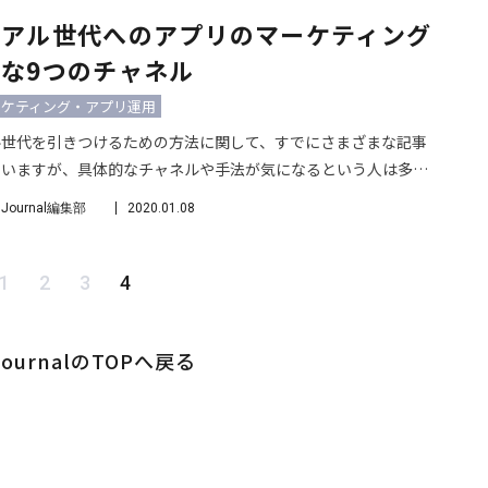
るツイートを見てくれる人数や商品が言及される回数などはどち
ニアル世代へのアプリのマーケティング
なるでしょうか？もちろん後者でしょう。
な9つのチャネル
ーケティング・アプリ運用
ル世代を引きつけるための方法に関して、すでにさまざまな記事
ていますが、具体的なチャネルや手法が気になるという人は多い
。ミレニアル世代に、アプリを浸透させるためのマーケティング
o Journal編集部
2020.01.08
、有効な9つのチャネルをご紹介します。 ミレニアル世代の願
ズ
1
2
3
4
 JournalのTOPへ戻る