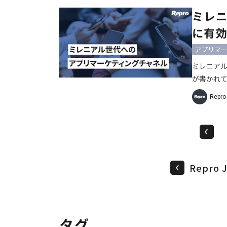
品に関す
ミレ
らが高く
に有効
アプリマ
ミレニア
が書かれ
ようです
Repr
手段として
望とニー
Repro
タグ