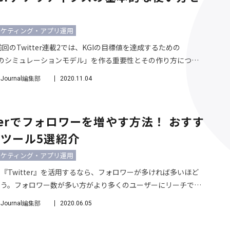
う
ーケティング・アプリ運用
前回のTwitter連載2では、KGIの目標値を達成するための
terのシミュレーションモデル」を作る重要性とその作り方につい
した。KPIツリーを作った後にシミュレーションモデルを作る
o Journal編集部
2020.11.04
て、目標値を達成するためにはどのKPIをどこまで伸ばす必要
を把握することができるようになります。 作成したシミュレー
ルをもとに運用していくには、各KPIやKGIが実際に目標値に達
tterでフォロワーを増やす方法！ おすす
のかどうか定期的に実績値を測る必要があります。
ツール5選紹介
ーケティング・アプリ運用
『Twitter』を活用するなら、フォロワーが多ければ多いほど
ょう。フォロワー数が多い方がより多くのユーザーにリーチでき
スがあり、自社サービスの認知やブランディングといったビジネ
o Journal編集部
2020.06.05
達成しやすくなるからです。 例えば、『Twitter』運用の目的
の認知拡大である場合、フォロワー数100人と10,000人では商