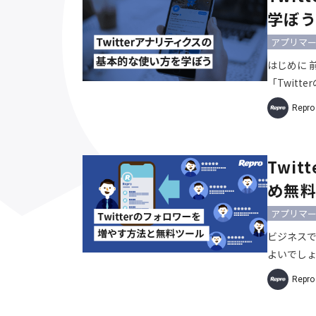
学ぼ
アプリマ
はじめに 
「Twit
て解説しま
Repr
ことによっ
があるのか
ションモデ
Twi
している
め無料
アプリマ
ビジネスで
よいでし
るチャン
Repr
スゴールが
が自社商品