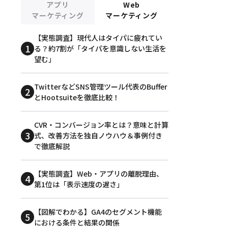
アプリ
Web
マーケティング
マーケティング
【実態調査】現代人はタイパに疲れてい
る？約7割が「タイパを意識しない生活を
望む」
TwitterなどSNS管理ツール代表のBuffer
とHootsuiteを徹底比較！
CVR・コンバージョン率とは？意味と計算
式、改善方法を独自ノウハウ＆事例付き
で徹底解説
【実態調査】Web・アプリの離脱理由、
第1位は「表示速度の遅さ」
【図解でわかる】GA4のセグメント機能
における条件と結果の関係