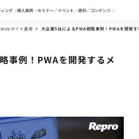
ティング
導入事例
セミナー／イベント
資料／コンテンツ
・Webサイト運用
大企業5社によるPWA戦略事例！PWAを開発
戦略事例！PWAを開発するメ