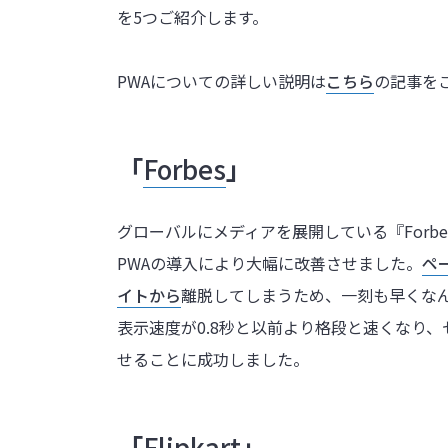
を5つご紹介します。
PWAについての詳しい説明は
こちら
の記事を
「
Forbes
」
グローバルにメディアを展開している『Forb
PWAの導入により大幅に改善させました。
ペ
イトから
離脱してしまうため、一刻も早くな
表示速度が0.8秒と以前より格段と速くなり、
せることに成功しました。
「
Flipkart
」