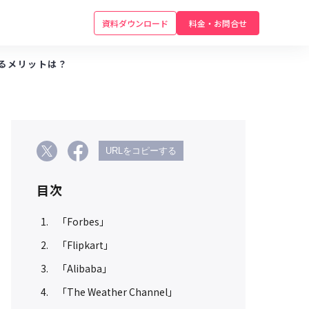
資料ダウンロード
料金・お問合せ
するメリットは？
URLをコピーする
目次
「Forbes」
「Flipkart」
「Alibaba」
「The Weather Channel」