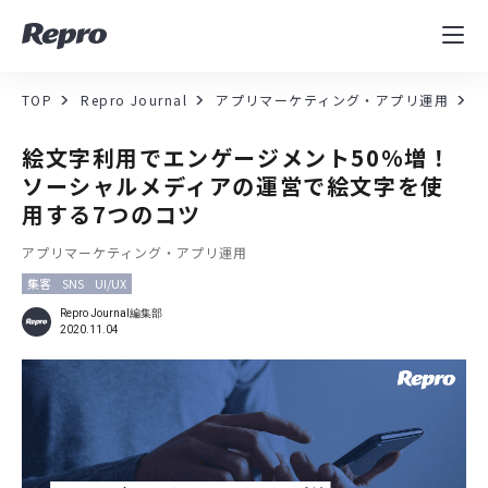
MAツール
表示速度改善
TOP
Repro Journal
アプリマーケティング・アプリ運用
コンサルティング
絵文字利用でエンゲージメント50%増！
ソーシャルメディアの運営で絵文字を使
導入事例
用する7つのコツ
アプリマーケティング・アプリ運用
セミナー／イベント
集客
SNS
UI/UX
資料／コンテンツ
Repro Journal編集部
2020.11.04
資料ダウンロード
料金・お問合せ