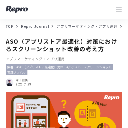
MAツール
表示速度改善
TOP
Repro Journal
アプリマーケティング・アプリ運用
コンサルティング
ASO（アプリストア最適化）対策におけ
るスクリーンショット改善の考え方
導入事例
アプリマーケティング・アプリ運用
集客
ASO（アプリストア最適化）対策
A/Bテスト
スクリーンショット
セミナー／イベント
実践ノウハウ
河田 佳美
資料／コンテンツ
2025.01.29
資料ダウンロード
料金・お問合せ