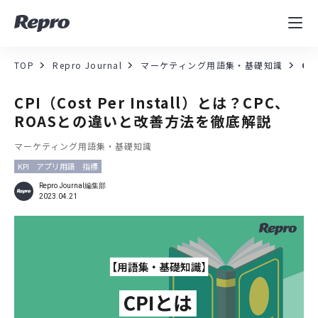
MAツール
表示速度改善
TOP
Repro Journal
マーケティング用語集・基礎知識
CP
コンサルティング
CPI（Cost Per Install）とは？CPC、
ROASとの違いと改善方法を徹底解説
導入事例
マーケティング用語集・基礎知識
KPI
アプリ用語
指標
セミナー／イベント
Repro Journal編集部
2023.04.21
資料／コンテンツ
資料ダウンロード
料金・お問合せ