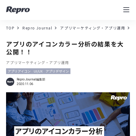
MAツール
表示速度改善
TOP
Repro Journal
アプリマーケティング・アプリ運用
コンサルティング
アプリのアイコンカラー分析の結果を大
公開！！
導入事例
アプリマーケティング・アプリ運用
アプリアイコン
UI/UX
アプリデザイン
セミナー／イベント
Repro Journal編集部
2020.11.06
資料／コンテンツ
資料ダウンロード
料金・お問合せ