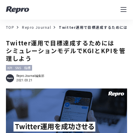
MAツール
表示速度改善
TOP
Repro Journal
Twitter運用で目標達成するためには
コンサルティング
Twitter運用で目標達成するためには
シミュレーションモデルでKGIとKPIを管
導入事例
理しよう
KPI
SNS
指標
セミナー／イベント
Repro Journal編集部
2021.03.21
資料／コンテンツ
資料ダウンロード
料金・お問合せ