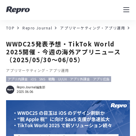
MAツール
表示速度改善
TOP
Repro Journal
アプリマーケティング・アプリ運用
コンサルティング
WWDC25発表予想・TikTok World
2025開催 - 今週の海外アプリニュース
導入事例
（2025/05/30～06/05）
アプリマーケティング・アプリ運用
セミナー／イベント
アプリ内課金
iOS
SNS
戦略
UI/UX
アプリ外課金
アプリ広告
資料／コンテンツ
Repro Journal編集部
2025.06.06
資料ダウンロード
料金・お問合せ