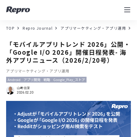
MAツール
表示速度改善
TOP
Repro Journal
アプリマーケティング・アプリ運用
コンサルティング
「モバイルアプリトレンド 2026」公開・
「Google I/O 2026」開催日程発表- 海
導入事例
外アプリニュース（2026/2/20号）
アプリマーケティング・アプリ運用
セミナー／イベント
Android
アプリ開発
戦略
Google_Play_ストア
資料／コンテンツ
山﨑 信潔
2026.02.20
資料ダウンロード
料金・お問合せ