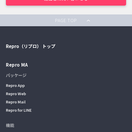
PAGE TOP
Repro（リプロ） トップ
Repro MA
パッケージ
Repro App
Repro Web
Repro Mail
Repro for LINE
機能